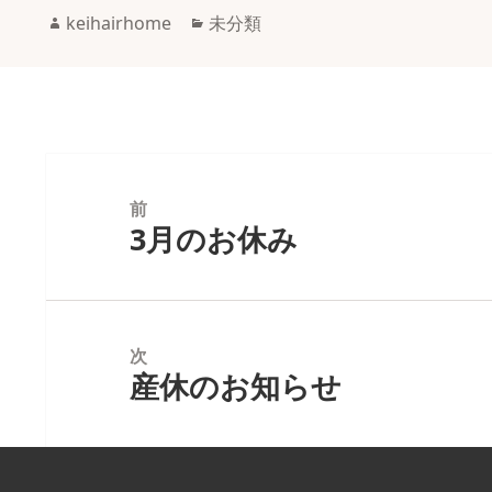
作
カ
keihairhome
未分類
成
テ
者
ゴ
リ
ー
投
稿
前
3月のお休み
前
ナ
の
ビ
投
ゲ
稿:
ー
次
シ
産休のお知らせ
次
ョ
の
ン
投
稿: