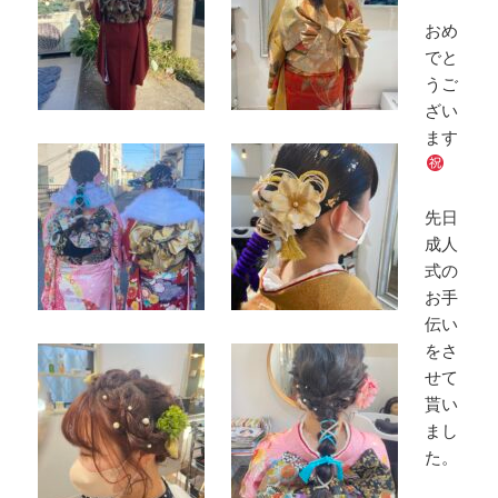
おめ
でと
うご
ざい
ます
先日
成人
式の
お手
伝い
をさ
せて
貰い
まし
た。