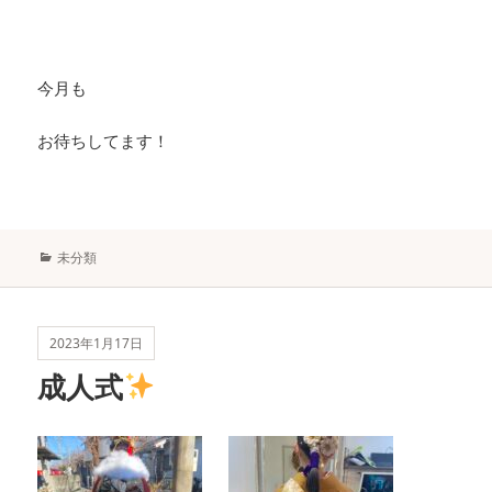
今月も
お待ちしてます！
カ
未分類
テ
ゴ
リ
ー
2023年1月17日
成人式