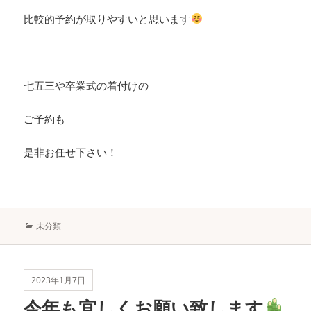
比較的予約が取りやすいと思います
七五三や卒業式の着付けの
ご予約も
是非お任せ下さい！
カ
未分類
テ
ゴ
リ
ー
2023年1月7日
今年も宜しくお願い致します