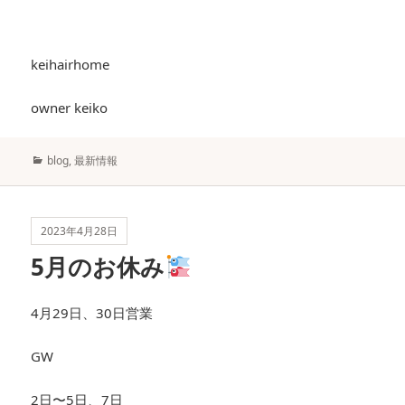
keihairhome
owner keiko
カ
blog
,
最新情報
テ
ゴ
リ
ー
2023年4月28日
5月のお休み
4月29日、30日営業
GW
2日〜5日、7日